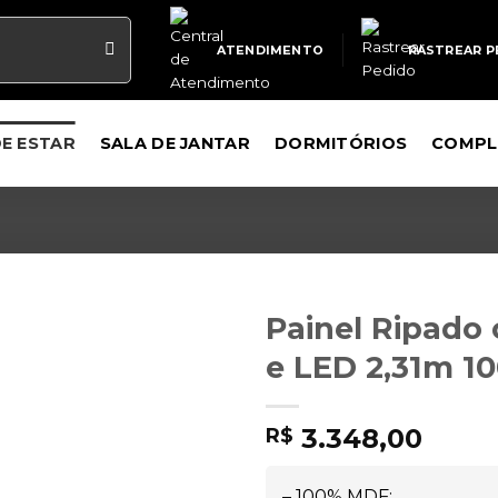
ATENDIMENTO
RASTREAR P
DE ESTAR
SALA DE JANTAR
DORMITÓRIOS
COMPL
Painel Ripado 
e LED 2,31m 
3.348,00
R$
– 100% MDF;