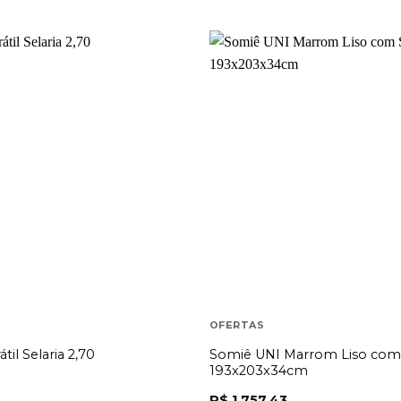
OFERTAS
Somiê UNI Marrom Liso com 
til Selaria 2,70
193x203x34cm
R$
1.757,43