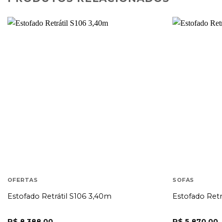
OFERTAS
SOFÁS
Estofado Retrátil S106 3,40m
Estofado Retrá
R$
8.388,00
R$
5.870,00