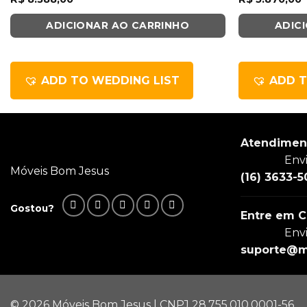
ADICIONAR AO CARRINHO
ADIC
ADD TO WEDDING LIST
ADD T
Atendimen
Env
Móveis Bom Jesus
(16) 3633-5
Gostou?
Entre em C
Env
suporte@m
© 2026 Móveis Bom Jesus | CNPJ 28.755.010.0001-56