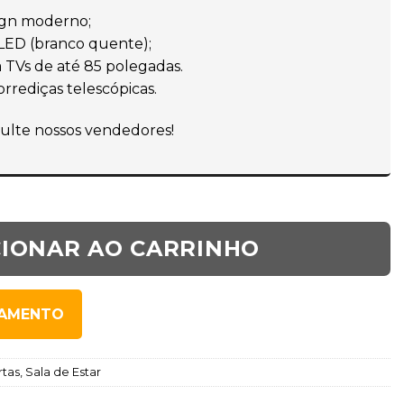
ign moderno;
LED (branco quente);
 TVs de até 85 polegadas.
rediças telescópicas.
ulte nossos vendedores!
CIONAR AO CARRINHO
SAMENTO
rtas
,
Sala de Estar