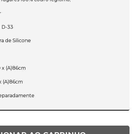
r
 D-33
a de Silicone
0 x (A)86cm
 x (A)86cm
separadamente