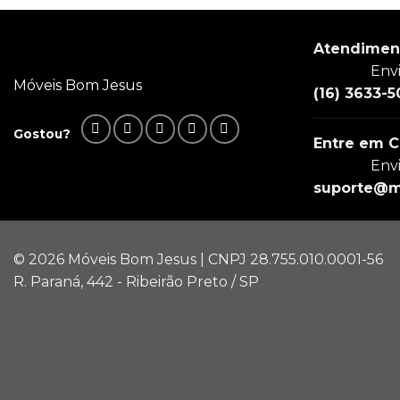
Atendimen
Env
Móveis Bom Jesus
(16) 3633-5
Gostou?
Entre em C
Env
suporte@m
© 2026 Móveis Bom Jesus | CNPJ 28.755.010.0001-56
R. Paraná, 442 - Ribeirão Preto / SP