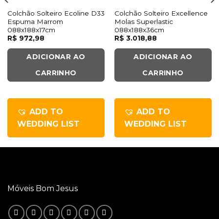
Colchão Solteiro Ecoline D33
Colchão Solteiro Excellence
Espuma Marrom
Molas Superlastic
088x188x17cm
088x188x36cm
R$
972,98
R$
3.018,88
ADICIONAR AO
ADICIONAR AO
CARRINHO
CARRINHO
ADD TO
ADD TO
WEDDING LIST
WEDDING LIST
Móveis Bom Jesus