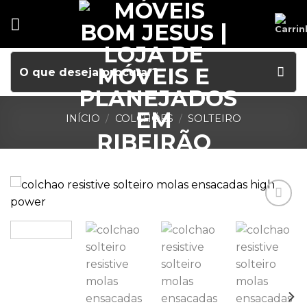
INÍCIO
/
COLCHÕES
/
SOLTEIRO