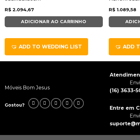
R$
2.094,67
R$
1.089,58
ADICIONAR AO CARRINHO
ADIC
ADD TO WEDDING LIST
ADD T
Atendimen
Env
Móveis Bom Jesus
(16) 3633-5
Gostou?
Entre em C
Env
suporte@m