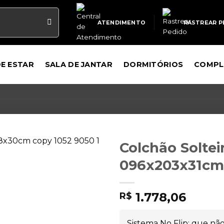
ATENDIMENTO
RASTREAR P
DE ESTAR
SALA DE JANTAR
DORMITÓRIOS
COMPL
Colchão Solte
096x203x31cm
1.778,06
R$
Sistema No Flip: que não 