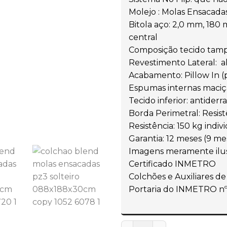
Molejo : Molas Ensacada
Bitola aço: 2,0 mm, 180
central
Composição tecido tamp
Revestimento Lateral: a
Acabamento: Pillow In (
Espumas internas maciça
Tecido inferior: antider
Borda Perimetral: Resist
Resistência: 150 kg indiv
Garantia: 12 meses (9 me
Imagens meramente ilus
Certificado INMETRO
Colchões e Auxiliares d
Portaria do INMETRO nº