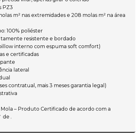
s PZ3
 molas m² nas extremidades e 208 molas m² na área
o: 100% poliéster
ltamente resistente e bordado
pillow interno com espuma soft comfort)
s e certificadas
rapante
ência lateral
idual
ses contratual, mais 3 meses garantia legal)
trativa
e Mola – Produto Certificado de acordo com a
 de .