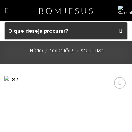
INÍCIO
/
COLCHÕES
/
SOLTEIRO