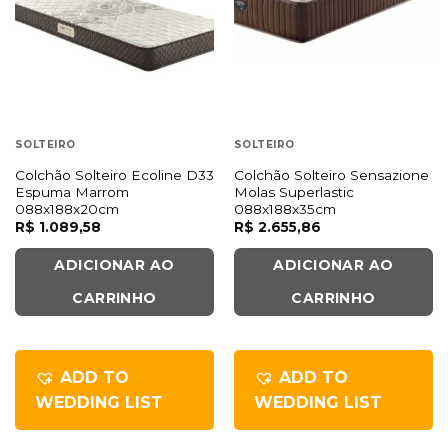
SOLTEIRO
SOLTEIRO
Colchão Solteiro Ecoline D33
Colchão Solteiro Sensazione
Espuma Marrom
Molas Superlastic
088x188x20cm
088x188x35cm
R$
1.089,58
R$
2.655,86
ADICIONAR AO
ADICIONAR AO
CARRINHO
CARRINHO
ADD TO
ADD TO
WEDDING LIST
WEDDING LIST