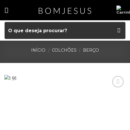
INÍCIO
/
COLCHÕES
/
BERÇO