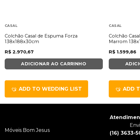
CASAL
CASAL
Colchão Casal de Espuma Forza
Colchão Casa
138x188x30cm
Marrom 138
R$
2.970,67
R$
1.599,86
ADICIONAR AO CARRINHO
ADIC
ADD TO WEDDING LIST
ADD T
Atendimen
Env
Móveis Bom Jesus
(16) 3633-5