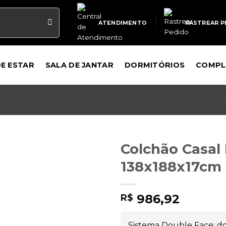
ATENDIMENTO
RASTREAR P
DE ESTAR
SALA DE JANTAR
DORMITÓRIOS
COMPL
Colchão Casal
138x188x17cm
986,92
R$
Sistema Double Face: do