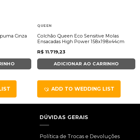
QUEEN
spuma Cinza
Colchão Queen Eco Sensitive Molas
Ensacadas High Power 158x198x44cm
R$
11.719,23
RINHO
ADICIONAR AO CARRINHO
LIST
ADD TO WEDDING LIST
DÚVIDAS GERAIS
Política de Trocas e Devoluções