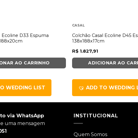
CASAL
l Ecoline D33 Espuma
Colchão Casal Ecoline D45 E
x188x20cm
138x188x17cm
R$
1.827,91
IONAR AO CARRINHO
ADICIONAR AO CAR
O WEDDING LIST
ADD TO WEDDING 
to via WhatsApp
INSTITUCIONAL
ie uma mensagem
051
Quem Somos