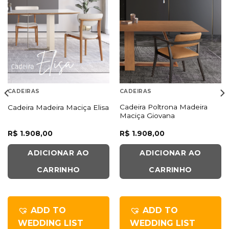
D LISTA DE DESEJOS
ADD LISTA DE DESEJOS
CADEIRAS
CADEIRAS
Cadeira Poltrona Madeira
Cadeira Madeira Maciça Elisa
Maciça Giovana
R$
1.908,00
R$
1.908,00
ADICIONAR AO
ADICIONAR AO
CARRINHO
CARRINHO
ADD TO
ADD TO
WEDDING LIST
WEDDING LIST