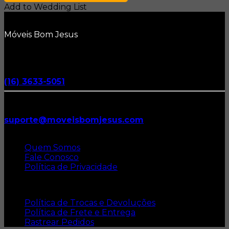
R$ 1.690,00.
R$ 1.188,00.
Add to Wedding List
Móveis Bom Jesus
Gostou?
Atendimento via WhatsApp
Envie uma mensagem
(16) 3633-5051
Entre em Contato
Envie um E-mail
suporte@moveisbomjesus.com
Institucional
Quem Somos
Fale Conosco
Política de Privacidade
Dúvidas Gerais
Política de Trocas e Devoluções
Política de Frete e Entrega
Rastrear Pedidos