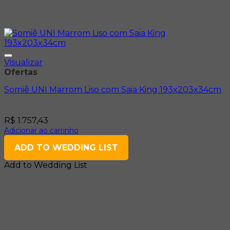
Visualizar
Ofertas
Somiê UNI Marrom Liso com Saia King 193x203x34cm
R$
1.757,43
Adicionar ao carrinho
ADD TO WEDDING LIST
Add to Wedding List