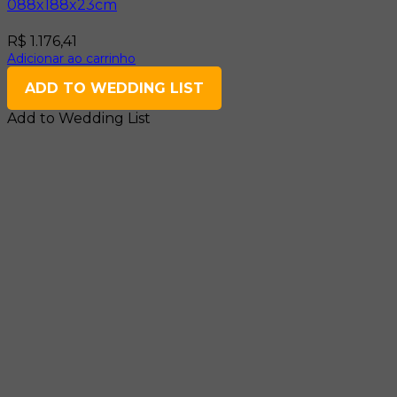
088x188x23cm
R$
1.176,41
Adicionar ao carrinho
ADD TO WEDDING LIST
Add to Wedding List