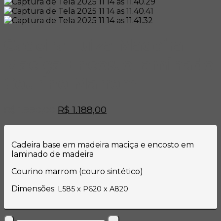
Cadeira Luiza Madeira
Maciça Encosto laminado
Courino Marrom
O
O
R$
1.990,00
R$
1.188,00
preço
preço
original
atual
era:
é:
Cadeira base em madeira maciça e encosto em
R$ 1.990,00.
R$ 1.188,00.
laminado de madeira
Courino marrom (couro sintético)
Dimensões:
L585 x P620 x A820
Cadeira