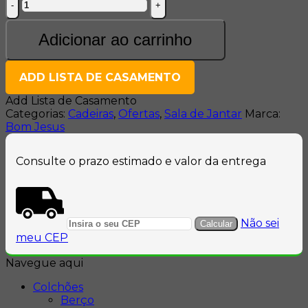
Luiza
Madeira
Maciça
Adicionar ao carrinho
Encosto
laminado
Courino
ADD LISTA DE CASAMENTO
Marrom
Add Lista de Casamento
quantidade
Categorias:
Cadeiras
,
Ofertas
,
Sala de Jantar
Marca:
Bom Jesus
Consulte o prazo estimado e valor da entrega
Não sei
meu CEP
Navegue aqui
Colchões
Berço