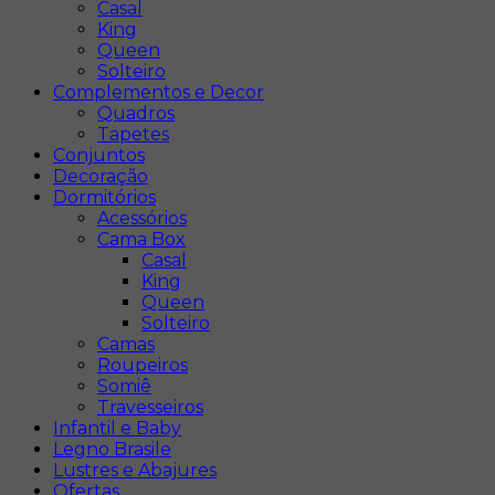
Casal
King
Queen
Solteiro
Complementos e Decor
Quadros
Tapetes
Conjuntos
Decoração
Dormitórios
Acessórios
Cama Box
Casal
King
Queen
Solteiro
Camas
Roupeiros
Somiê
Travesseiros
Infantil e Baby
Legno Brasile
Lustres e Abajures
Ofertas