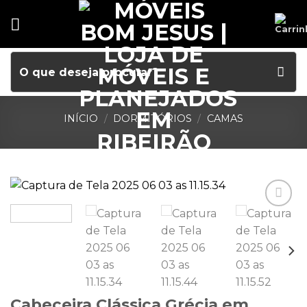
INÍCIO
/
DORMITÓRIOS
/
CAMAS
Cabeceira Clássica Grécia em