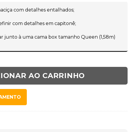
aciça com detalhes entalhados;
efinir com detalhes em capitonê;
izar junto à uma cama box tamanho Queen (1,58m)
CIONAR AO CARRINHO
SAMENTO