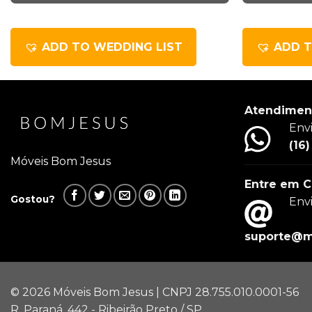
ADD TO WEDDING LIST
ADD T
Atendimen
Env
(16
Móveis Bom Jesus
Entre em C
Gostou?
Env
suporte@m
© 2026 Móveis Bom Jesus | CNPJ 28.755.010.0001-56
R. Paraná, 442 - Ribeirão Preto / SP