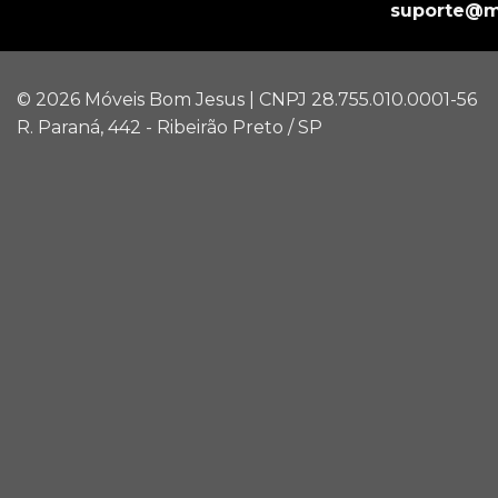
suporte@m
© 2026 Móveis Bom Jesus | CNPJ 28.755.010.0001-56
R. Paraná, 442 - Ribeirão Preto / SP