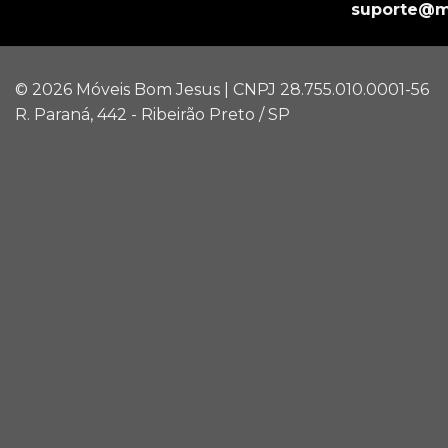
suporte@m
© 2026 Móveis Bom Jesus | CNPJ 28.755.010.0001-56
R. Paraná, 442 - Ribeirão Preto / SP