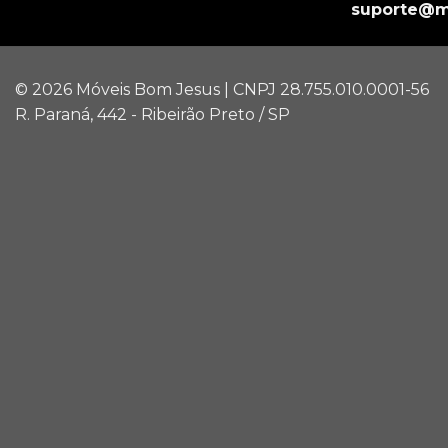
suporte@m
© 2026 Móveis Bom Jesus | CNPJ 28.755.010.0001-56
R. Paraná, 442 - Ribeirão Preto / SP