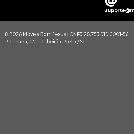
suporte@m
© 2026 Móveis Bom Jesus | CNPJ 28.755.010.0001-56
R. Paraná, 442 - Ribeirão Preto / SP