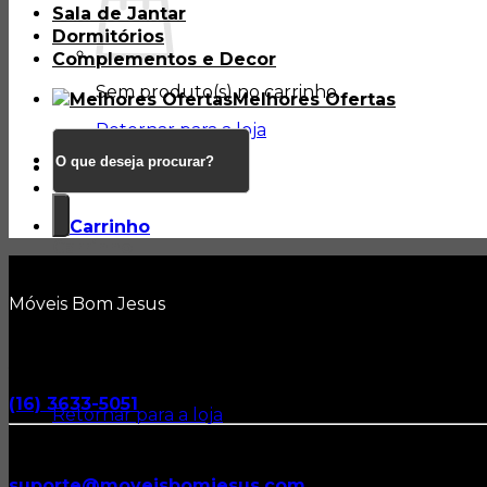
Sala de Jantar
Dormitórios
Complementos e Decor
Sem produto(s) no carrinho.
Melhores Ofertas
Retornar para a loja
Pesquisar
por:
Carrinho
Móveis Bom Jesus
Gostou?
Atendimento via WhatsApp
Sem produto(s) no carrinho.
Envie uma mensagem
(16) 3633-5051
Retornar para a loja
Entre em Contato
Envie um E-mail
suporte@moveisbomjesus.com