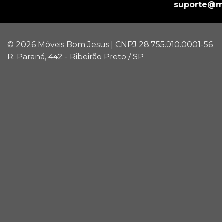
suporte@m
© 2026 Móveis Bom Jesus | CNPJ 28.755.010.0001-56
R. Paraná, 442 - Ribeirão Preto / SP