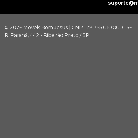
suporte@m
© 2026 Móveis Bom Jesus | CNPJ 28.755.010.0001-56
R. Paraná, 442 - Ribeirão Preto / SP