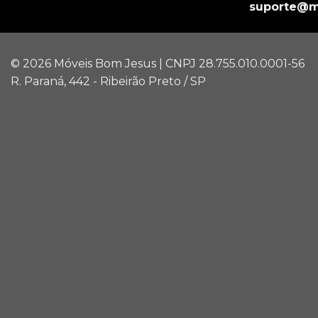
suporte@m
© 2026 Móveis Bom Jesus | CNPJ 28.755.010.0001-56
R. Paraná, 442 - Ribeirão Preto / SP