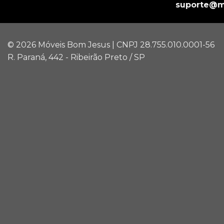
suporte@m
© 2026 Móveis Bom Jesus | CNPJ 28.755.010.0001-56
R. Paraná, 442 - Ribeirão Preto / SP