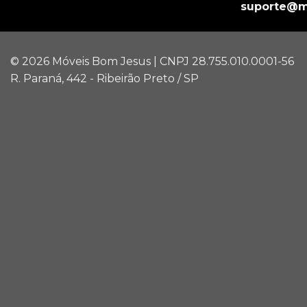
suporte@m
© 2026 Móveis Bom Jesus | CNPJ 28.755.010.0001-56
R. Paraná, 442 - Ribeirão Preto / SP