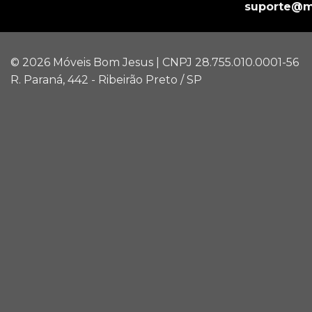
suporte@m
© 2026 Móveis Bom Jesus | CNPJ 28.755.010.0001-56
R. Paraná, 442 - Ribeirão Preto / SP